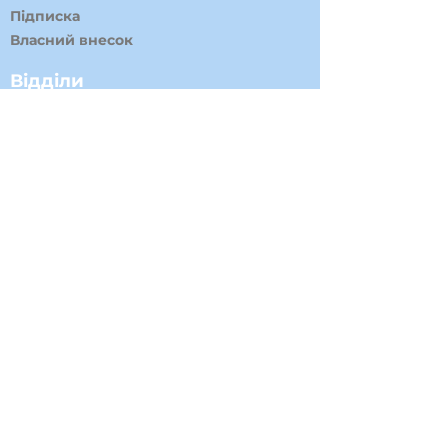
Підписка
Власний внесок
Відділи
Медіа та ЗМІ
Допомога
Адвокація
Маніфестації та Демонстрації
Культура, спорт та молодь
Фінансовий відділ
Ініціативи
Jobs for Ukraine
Podcasts
Journal
Preventia