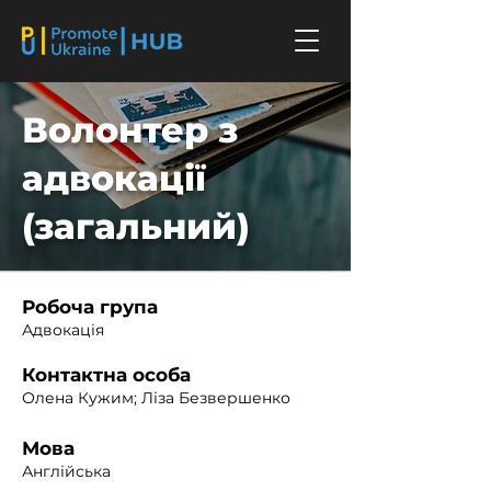
Волонтер з
адвокації
(загальний)
Робоча група
Адвокація
Контактна особа
Олена Кужим; Ліза Безвершенко
Мова
Англійська