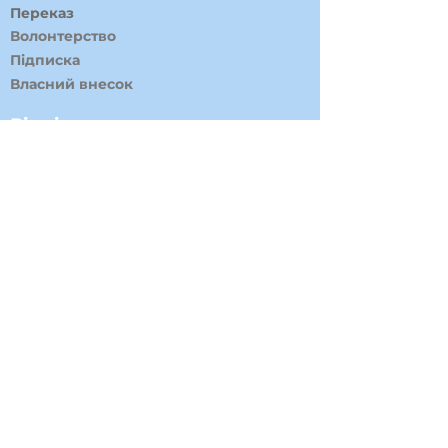
Переказ
Волонтерство
Підписка
Власний внесок
Відділи
Медіа та ЗМІ
Допомога
Адвокація
Маніфестації та Демонстрації
Культура, спорт та молодь
Фінансовий відділ
Ініціативи
Jobs for Ukraine
Podcasts
Journal
Preventia