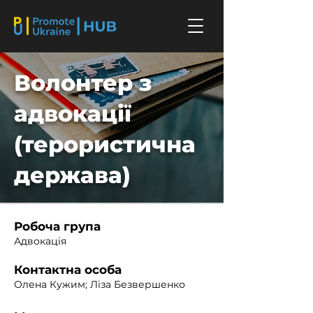
Волонтер з
адвокації
(терористична
держава)
Робоча група
Адвокація
Контактна особа
Олена Кужим; Ліза Безвершенко